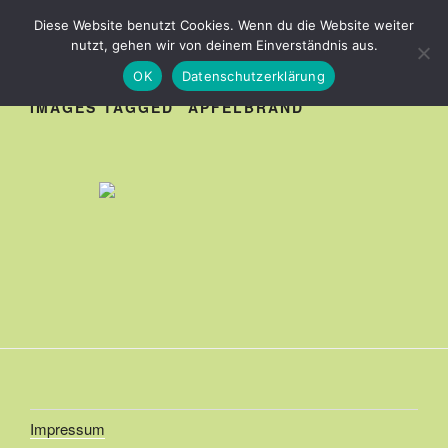
Zum
OBSTBAU HAUCK
Diese Website benutzt Cookies. Wenn du die Website weiter
Inhalt
nutzt, gehen wir von deinem Einverständnis aus.
springen
OK
Datenschutzerklärung
IMAGES TAGGED "APFELBRAND"
Impressum